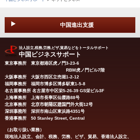
中国進出支援
法人設立,税務,労務,ビザ,貿易などをトータルサポート
中国ビジネスサポート
東京事務所 東京都港区虎ノ門3-23-6
RBM虎ノ門ビル7階
大阪事務所 大阪市西区立売堀1-2-12
福岡事務所 福岡市博多区博多駅東1-5-8
名古屋事務所 名古屋市中区栄5-26-39 GS栄ビル3F
上海事務所 上海市長寧区仙霞路88号
北京事務所
北京市朝陽区建国門外大街
12
号
深圳事務所
深圳市南山区東浜路
4351号
香港事務所 50 Stanley Street, Central
（お取り扱い業務）
現地法人設立、会計、税務、労務、ビザ、貿易、香港法人設立、